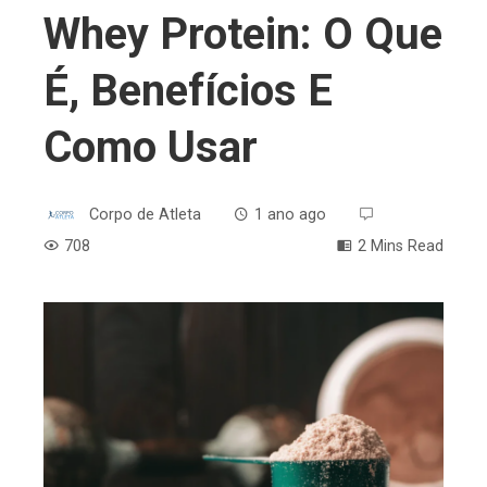
Whey Protein: O Que
É, Benefícios E
Como Usar
Corpo de Atleta
1 ano ago
708
2 Mins Read
ebook
ter
edIn