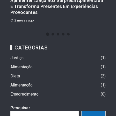
to
Apimentei Lança Box Surpresa Apimentada
2 
E Transforma Presentes Em Experiências
Provocantes
2 meses ago
CATEGORIAS
Justiça
1
Alimentação
1
Dieta
2
Alimentação
1
Emagrecimento
0
Pesquisar