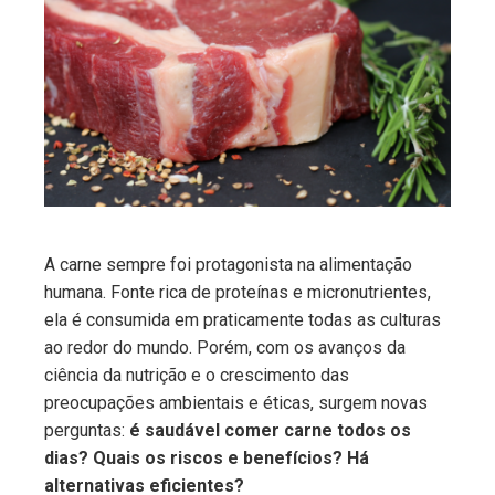
ebook
ter
edIn
erest
mbleupon
A carne sempre foi protagonista na alimentação
humana. Fonte rica de proteínas e micronutrientes,
l
ela é consumida em praticamente todas as culturas
ao redor do mundo. Porém, com os avanços da
ciência da nutrição e o crescimento das
preocupações ambientais e éticas, surgem novas
perguntas:
é saudável comer carne todos os
dias? Quais os riscos e benefícios? Há
alternativas eficientes?