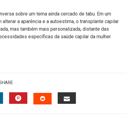
onversa sobre um tema ainda cercado de tabu. Em um
erar a aparência e a autoestima, o transplante capilar
rada, mas também mais personalizada, distante das
ecessidades específicas da saúde capilar da mulher.
SHARE
INKEDIN
PINTEREST
EMAIL
STUMBLEUPON