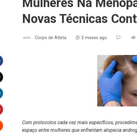
Mulheres Na Menopa
Novas Técnicas Cont
Corpo de Atleta
2 meses ago
Facebook
witter
inkedIn
interest
Com protocolos cada vez mais específicos, procedim
espaço entre mulheres que enfrentam alopecia androg