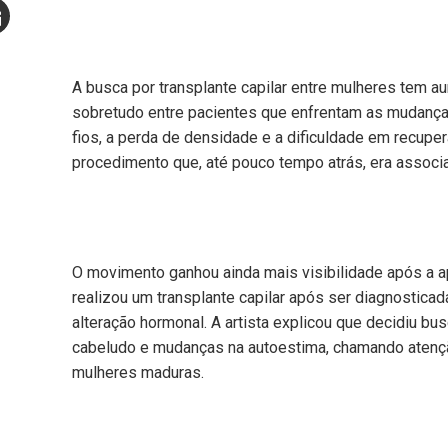
Stumbleupon
mail
e
A busca por transplante capilar entre mulheres tem a
sobretudo entre pacientes que enfrentam as mudanç
fios, a perda de densidade e a dificuldade em recup
procedimento que, até pouco tempo atrás, era associ
O movimento ganhou ainda mais visibilidade após a 
realizou um transplante capilar após ser diagnostica
alteração hormonal. A artista explicou que decidiu b
cabeludo e mudanças na autoestima, chamando atençã
mulheres maduras.