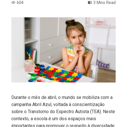
604
3 Mins Read
ebook
ter
edIn
erest
mbleupon
Durante o mês de abril, o mundo se mobiliza com a
campanha Abril Azul, voltada à conscientização
l
sobre o Transtorno do Espectro Autista (TEA). Neste
contexto, a escola é um dos espaços mais
importantes para promover o respeito à diversidade