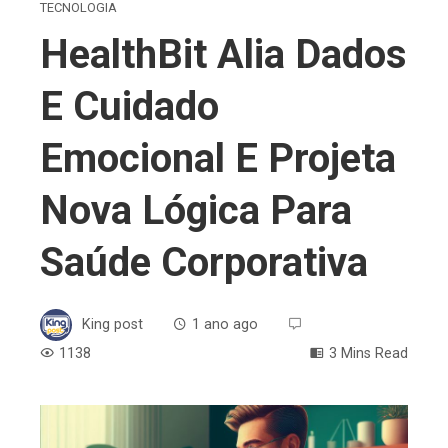
TECNOLOGIA
HealthBit Alia Dados
E Cuidado
Emocional E Projeta
Nova Lógica Para
Saúde Corporativa
King post
1 ano ago
1138
3 Mins Read