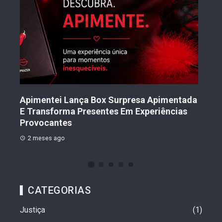
Tran
Mul
Nov
to
Apimentei Lança Box Surpresa Apimentada
2 
E Transforma Presentes Em Experiências
Provocantes
2 meses ago
CATEGORIAS
Justiça
1