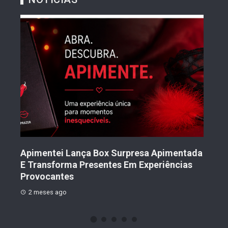
Tran
Mul
Nov
to
Apimentei Lança Box Surpresa Apimentada
2 
E Transforma Presentes Em Experiências
Provocantes
2 meses ago