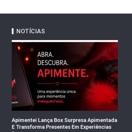
NOTÍCIAS
Tran
Mul
Nov
to
Apimentei Lança Box Surpresa Apimentada
2 
E Transforma Presentes Em Experiências