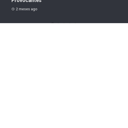
Provocantes
2 meses ago
CATEGORIAS
Justiça
1
Alimentação
1
Dieta
2
Alimentação
1
Emagrecimento
0
Pesquisar
Pesquisar