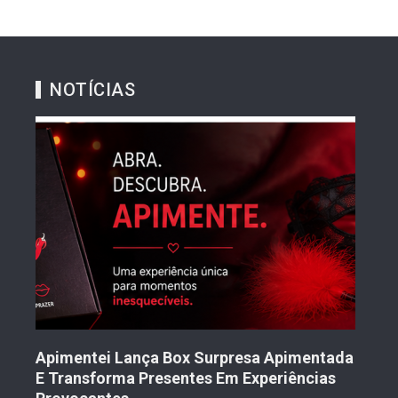
NOTÍCIAS
Tran
Mul
Nov
to
Apimentei Lança Box Surpresa Apimentada
2 
E Transforma Presentes Em Experiências