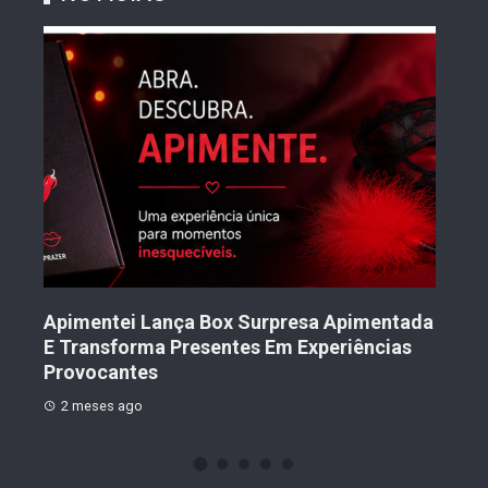
Tran
Mul
Nov
to
Apimentei Lança Box Surpresa Apimentada
2 
E Transforma Presentes Em Experiências
Provocantes
2 meses ago