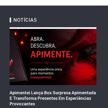
NOTÍCIAS
Tran
Mul
Nov
to
Apimentei Lança Box Surpresa Apimentada
2 
E Transforma Presentes Em Experiências
Provocantes