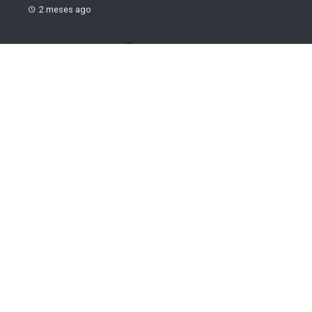
2 meses ago
CATEGORIAS
Justiça
1
Alimentação
1
Dieta
2
Alimentação
1
Emagrecimento
0
Pesquisar
Pesquisar