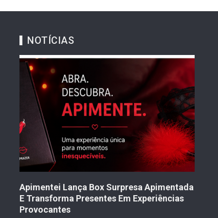
NOTÍCIAS
Tran
Mul
Nov
to
Apimentei Lança Box Surpresa Apimentada
2 
E Transforma Presentes Em Experiências
Provocantes